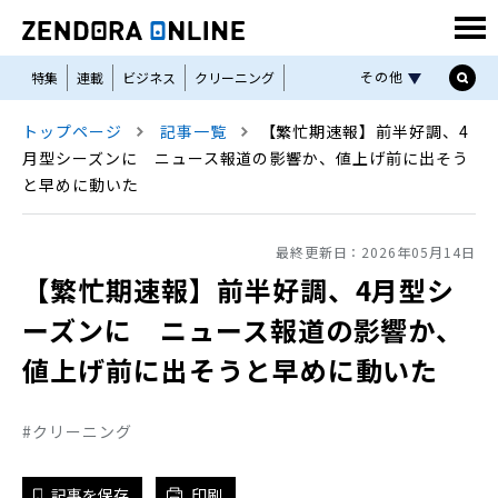
その他
特集
連載
ビジネス
クリーニング
コインランドリー
リネンサプライ
トップページ
記事一覧
【繁忙期速報】前半好調、4
私物洗濯ユニフォーム
機械と資材
セミナー
月型シーズンに ニュース報道の影響か、値上げ前に出そう
と早めに動いた
THE ZENDORA
LBM
Linen Plant
最終更新日：
2026年05月14日
【繁忙期速報】前半好調、4月型シ
ーズンに ニュース報道の影響か、
値上げ前に出そうと早めに動いた
クリーニング
記事を保存
印刷