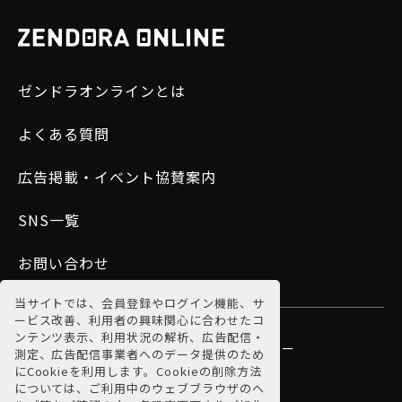
ゼンドラオンラインとは
よくある質問
広告掲載・イベント協賛案内
SNS一覧
お問い合わせ
当サイトでは、会員登録やログイン機能、サ
ービス改善、利用者の興味関心に合わせたコ
ンテンツ表示、利用状況の解析、広告配信・
運営会社
利用規約
プライバシーポリシー
測定、広告配信事業者へのデータ提供のため
にCookieを利用します。Cookieの削除方法
特商法に基づく表示
については、ご利用中のウェブブラウザのヘ