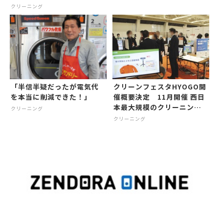
クリーニング
「半信半疑だったが電気代
クリーンフェスタHYOGO開
を本当に削減できた！」
催概要決定 11月開催 西日
本最大規模のクリーニング
クリーニング
機材・資材展
クリーニング