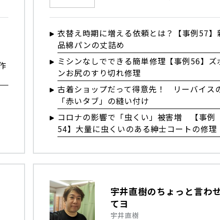
衣替え時期に増える依頼とは？【事例57】
品綿パンの丈詰め
ミシンなしでできる簡単修理【事例56】ズ
作
ンお尻のすり切れ修理
古着ショップだって得意先！ リーバイス
「赤いタブ」の縫い付け
コロナの影響で「虫くい」被害増 【事例
54】大量に虫くいのある紳士コートの修理
！
宇井直樹のちょっと言わ
てヨ
宇井直樹