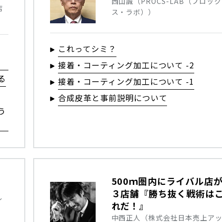
西山誠（PROCS-LAB（プロック
店
ス・ラボ））
これってシミ？
の
接着・コーティング加工について -2
る
接着・コーティング加工について -1
合成皮革と事前説明について
う
500ｍ圏内にライバル店
３店舗『勝ち抜く戦術は
レ
れだ！』
中西正人（株式会社日本売上ア