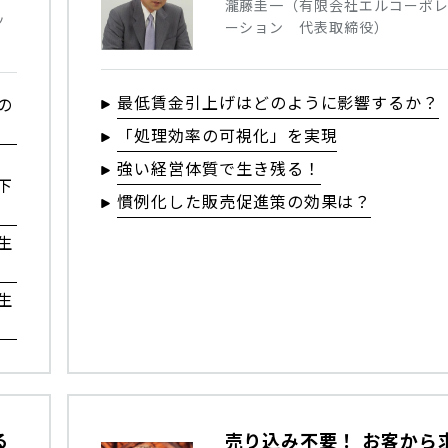
瀧藤圭一（有限会社エルコーポ
ッ
ーション 代表取締役）
最低賃金引上げはどのように影響するか？
の
「処理効率の可視化」を実現
危
強い経営体質で生き残る！
下
慣例化した販売促進策の効果は？
生
生
る
売り込み不要！ お客から