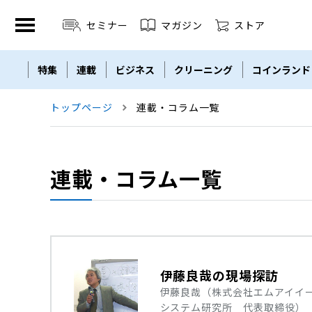
セミナー
マガジン
ストア
特集
連載
ビジネス
クリーニング
コインランド
セミナー
THE ZENDORA
LBM
Linen Plant
トップページ
連載・コラム一覧
連載・コラム一覧
伊藤良哉の現場探訪
伊藤良哉（株式会社エムアイイ
システム研究所 代表取締役）