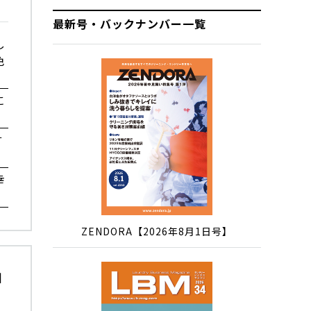
最新号・バックナンバー一覧
し
色
に
言
幸
ZENDORA【2026年8月1日号】
知
カ