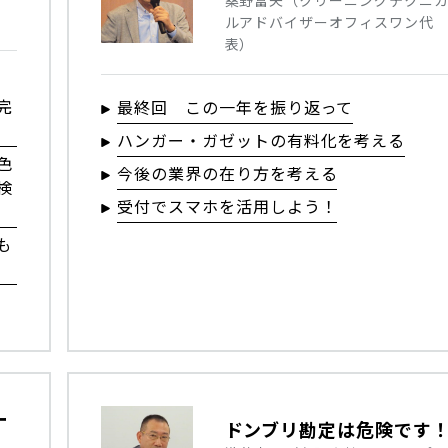
ルアドバイザーオフィスワン代
表）
完
最終回 この一年を振り返って
ハンガー・ガゼットの有料化を考える
色
今後の業界の在り方を考える
検
受付でスマホを活用しよう！
も
ー
ドンブリ勘定は危険です