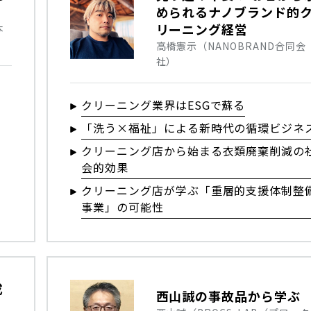
められるナノブランド的
リーニング経営
本
高橋憲示（NANOBRAND合同会
社）
クリーニング業界はESGで蘇る
「洗う×福祉」による新時代の循環ビジネ
クリーニング店から始まる衣類廃棄削減の
会的効果
クリーニング店が学ぶ「重層的支援体制整
事業」の可能性
戎
西山誠の事故品から学ぶ