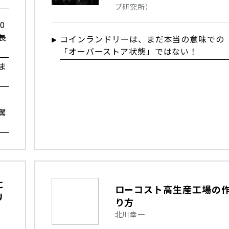
プ研究所）
0
長
コインランドリーは、まだ本当の意味での
「オーバーストア状態」ではない！
ま
駕
に
ローコスト高生産工場の
リ
り方
北川幸一