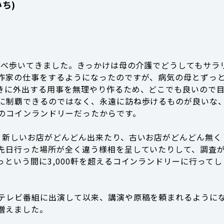
ち)
調べ歩いてきました。きっかけは母の介護でどうしてもサラ
作家の仕事をするようになったのですが、病気の母とずっ
きに外出する用事を無理やり作るため、どこでも良いので
に制覇できるのではなく、永遠に訪ね歩けるものが良いな
のコインランドリーだったからです。
、新しいお店がどんどん出来たり、古いお店がどんどん無く
先日行った場所が全く違う様相を呈していたりして、調査
という間に3,000軒を超えるコインランドリーに行ってし
テレビ番組に出演して以来、講演や原稿を頼まれるように
増えました。