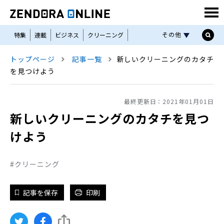
その他
特集
連載
ビジネス
クリーニング
コインランドリー
リネンサプライ
トップページ
記事一覧
新しいクリーニングのカタチ
私物洗濯ユニフォーム
機械と資材
セミナー
を見つけよう
THE ZENDORA
LBM
Linen Plant
最終更新日：
2021年01月01日
新しいクリーニングのカタチを見つ
けよう
クリーニング
記事を保存
印刷