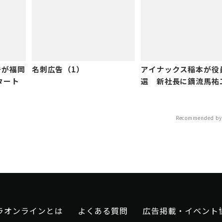
告が福岡
名刺広告（1）
アイナックス稲本が役
タート
選 新社長に鏑流馬祐
Recommended by
ラオンラインとは
よくある質問
広告掲載・イベント