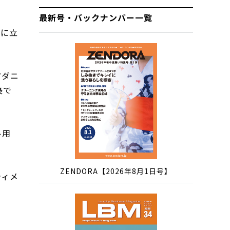
最新号・バックナンバー一覧
役に立
防ダニ
長で
ル用
ZENDORA【2026年8月1日号】
ティメ