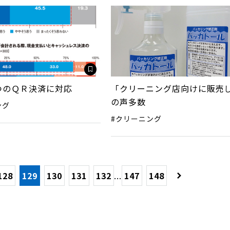
つのＱＲ決済に対応
「クリーニング店向けに販売
の声多数
ング
#クリーニング
128
129
130
131
132
...
147
148