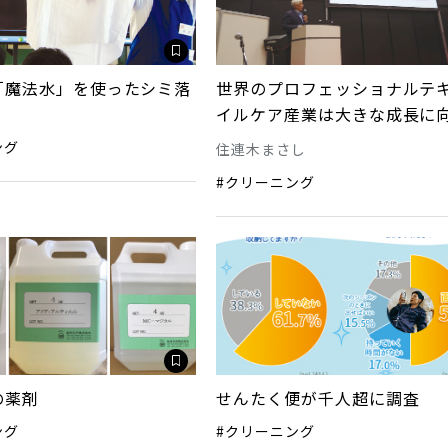
「魔法水」を使ったシミ落
世界のプロフェッショナルテ
イルケア産業は大きな成長に
ング
住連木まさし
#クリーニング
の薬剤
せんたく便が千人超に調査
ング
#クリーニング