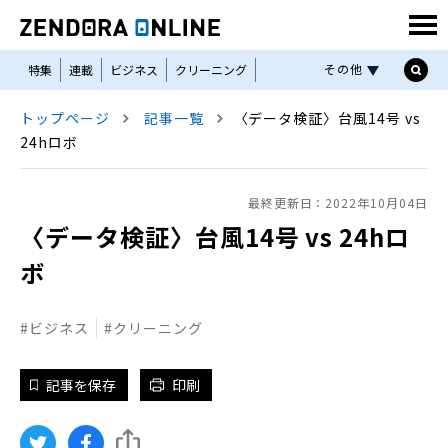
その他
特集
連載
ビジネス
クリーニング
コインランドリー
リネンサプライ
トップページ
記事一覧
〈データ検証〉台風14号 vs
私物洗濯ユニフォーム
機械と資材
セミナー
24hロボ
THE ZENDORA
LBM
Linen Plant
最終更新日：
2022年10月04日
〈データ検証〉台風14号 vs 24hロ
ボ
ビジネス
クリーニング
記事を保存
印刷