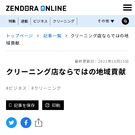
その他
特集
連載
ビジネス
クリーニング
コインランドリー
リネンサプライ
トップページ
記事一覧
クリーニング店ならではの地
私物洗濯ユニフォーム
機械と資材
セミナー
域貢献
THE ZENDORA
LBM
Linen Plant
最終更新日：
2022年10月15日
クリーニング店ならではの地域貢献
ビジネス
クリーニング
記事を保存
印刷