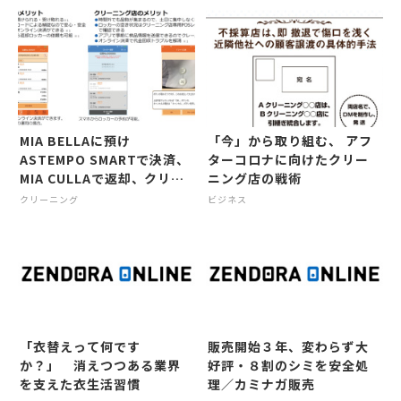
MIA BELLAに預け
「今」から取り組む、 アフ
ASTEMPO SMARTで決済、
ターコロナに向けたクリー
MIA CULLAで返却、クリー
ニング店の戦術
ニングの「新しい受付のカ
クリーニング
ビジネス
タチ」
「衣替えって何です
販売開始３年、変わらず大
か？」 消えつつある業界
好評・８割のシミを安全処
を支えた衣生活習慣
理／カミナガ販売