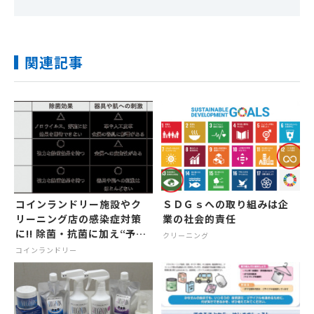
関連記事
コインランドリー施設やク
ＳＤＧｓへの取り組みは企
リーニング店の感染症対策
業の社会的責任
に!! 除菌・抗菌に加え“予
クリーニング
防”にも最適
コインランドリー