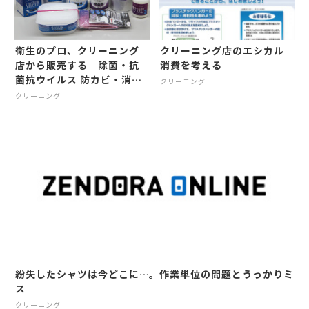
衛生のプロ、クリーニング
クリーニング店のエシカル
店から販売する 除菌・抗
消費を考える
菌抗ウイルス 防カビ・消臭
クリーニング
剤 『守護神』『カビ守護
クリーニング
神』／松本日光舎
紛失したシャツは今どこに…。作業単位の問題とうっかりミ
ス
クリーニング