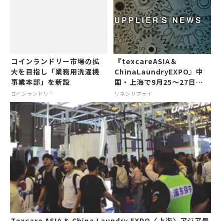
コインランドリー市場の拡
『texcareASIA＆
大を目指し「業務用洗濯機
ChinaLaundryEXPO』中
事業本部」を新設
国・上海で9月25～27日に
展示会
コインランドリー
リネンサプライ
Texcare ASIA & China Laundry EXPO〈上海〉アジア最