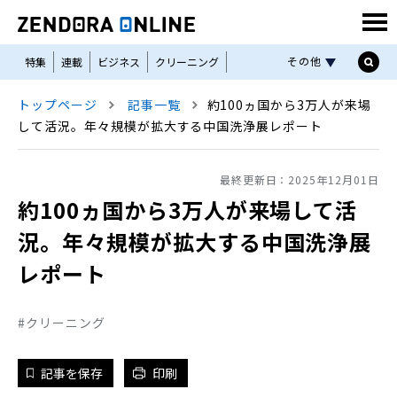
その他
特集
連載
ビジネス
クリーニング
コインランドリー
リネンサプライ
トップページ
記事一覧
約100ヵ国から3万人が来場
私物洗濯ユニフォーム
機械と資材
セミナー
して活況。年々規模が拡大する中国洗浄展レポート
THE ZENDORA
LBM
Linen Plant
最終更新日：
2025年12月01日
約100ヵ国から3万人が来場して活
況。年々規模が拡大する中国洗浄展
レポート
クリーニング
記事を保存
印刷