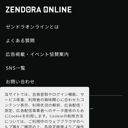
ゼンドラオンラインとは
よくある質問
広告掲載・イベント協賛案内
SNS一覧
お問い合わせ
当サイトでは、会員登録やログイン機能、サ
ービス改善、利用者の興味関心に合わせたコ
ンテンツ表示、利用状況の解析、広告配信・
運営会社
利用規約
プライバシーポリシー
測定、広告配信事業者へのデータ提供のため
にCookieを利用します。Cookieの削除方法
特商法に基づく表示
については、ご利用中のウェブブラウザのヘ
ルプ等をご確認の上、各設定画面よりご操作