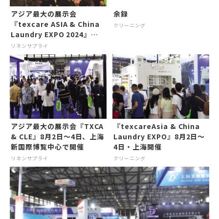
アジア最大の展示会
余録
『texcare ASIA & China
クリーニング
Laundry EXPO 2024』国
内外292社が出展
リネンサプライ
アジア最大の展示会『TXCA
『texcareAsia & China
& CLE』8月2日～4日、上海
Laundry EXPO』8月2日～
新国際博覧中心で開催
4日・上海開催
リネンサプライ
クリーニング