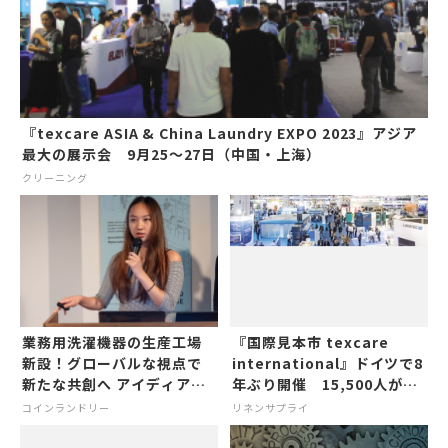
『texcare ASIA & China Laundry EXPO 2023』アジア
最大の展示会 9月25～27日（中国・上海）
クリーニング
業務用洗濯機器の生産工場
『国際見本市 texcare
新設！グローバルな視点で
international』ドイツで8
新たな共創へ アイディアソ
年ぶり開催 15,500人が来
ン開催
場
コインランドリー
リネンサプライ