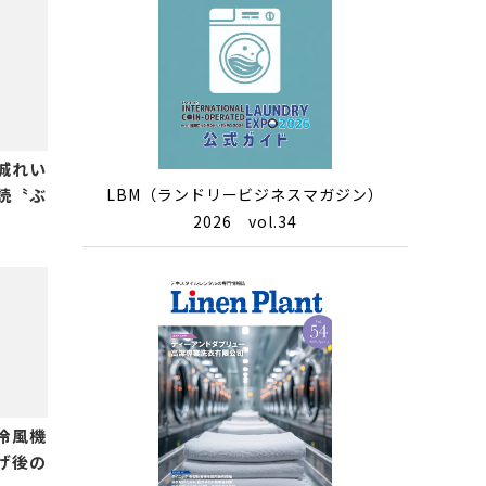
城れい
LBM（ランドリービジネスマガジン）
読〝ぶ
2026 vol.34
冷風機
げ後の