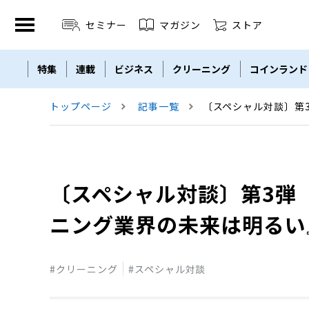
セミナー
マガジン
ストア
特集
連載
ビジネス
クリーニング
コインランド
セミナー
THE ZENDORA
LBM
Linen Plant
トップページ
記事一覧
〔スペシャル対談〕第
〔スペシャル対談〕第3弾
ニング業界の未来は明るい
クリーニング
スペシャル対談