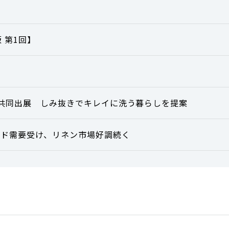
 第1回】
展に共同出展 しみ抜きでキレイに洗う暮らしを提案
ウンド需要受け、リネン市場好調続く