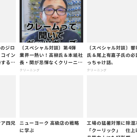
きのジロ
〔スペシャル対談〕第4弾
〔スペシャル対談〕響
〕コイン
業界一熱い！高柳氏＆本紙社
氏＆尾上有嘉子氏の必
する2
長・関が忌憚なくクリーニン
っちゃけ話〟
グ業界にメスを入れる‼
クリーニング
クリーニング
クア四兄
ニューヨーク 高級店の戦略
工場の猛暑対策に除湿
に学ぶ
「クーリック」 仕上