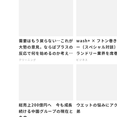
需要はもう戻らない…これが
wash+ × フトン巻
大勢の意見。ならばプラスの
ー〔スペシャル対談
反応で何を始めるのか考えた
ランドリー業界を席巻
い！
人の経営者
クリーニング
ビジネス
総売上200億円へ 今も成長
ウエットの悩みにア
続ける中園グループの現在と
弟